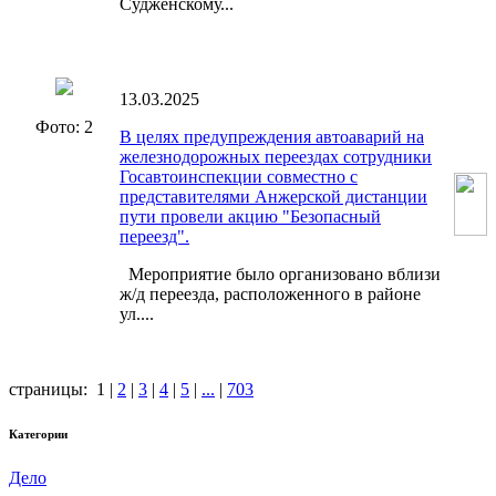
Судженскому...
13.03.2025
Фото: 2
В целях предупреждения автоаварий на
железнодорожных переездах сотрудники
Госавтоинспекции совместно с
представителями Анжерской дистанции
пути провели акцию "Безопасный
переезд".
Мероприятие было организовано вблизи
ж/д переезда, расположенного в районе
ул....
страницы:
1
|
2
|
3
|
4
|
5
|
...
|
703
Категории
Дело