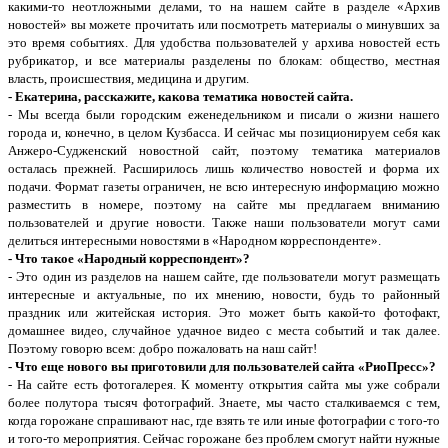
какими-то неотложными делами, то на нашем сайте в разделе «Архив
новостей» вы можете прочитать или посмотреть материалы о минувших за
это время событиях. Для удобства пользователей у архива новостей есть
рубрикатор, и все материалы разделены по блокам: общество, местная
власть, происшествия, медицина и другим.
- Екатерина, расскажите, какова тематика новостей сайта.
- Мы всегда были городским еженедельником и писали о жизни нашего
города и, конечно, в целом Кузбасса. И сейчас мы позиционируем себя как
Анжеро-Судженский новостной сайт, поэтому тематика материалов
осталась прежней. Расширилось лишь количество новостей и форма их
подачи. Формат газеты ограничен, не всю интересную информацию можно
разместить в номере, поэтому на сайте мы предлагаем вниманию
пользователей и другие новости. Также наши пользователи могут сами
делиться интересными новостями в «Народном корреспонденте».
- Что такое «Народный корреспондент»?
- Это один из разделов на нашем сайте, где пользователи могут размещать
интересные и актуальные, по их мнению, новости, будь то районный
праздник или житейская история. Это может быть какой-то фотофакт,
домашнее видео, случайное удачное видео с места событий и так далее.
Поэтому говорю всем: добро пожаловать на наш сайт!
- Что еще нового вы приготовили для пользователей сайта «РиоПресс»?
- На сайте есть фотогалерея. К моменту открытия сайта мы уже собрали
более полутора тысяч фотографий. Знаете, мы часто сталкиваемся с тем,
когда горожане спрашивают нас, где взять те или иные фотографии с того-то
и того-то мероприятия. Сейчас горожане без проблем смогут найти нужные