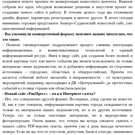
созданием нового проекта по конвергенции новостного контента. Вначале
собрали все идеи, обсудили возможные решения и запустили проект по
созданию нового сайта в работу. В течение целого года мы оттачивали
дизайн, формат, параметры регистрации и многое другое. В итоге сегодня
вниманию горожан представлен Анжеро-Судженский новостной сайт, уже
наполненный информацией.
- Вы упомянули конвергентный формат, поясните нашим читателям, что
это такое.
- Понятие «конвергенция» подразумевает процесс слияния, интеграции
информационных и коммуникативных технологий в единый
информационный ресурс. Имея в виду сайт, для создания более полной и
ясной картины того или иного события мы можем использовать не только
материалы своих журналистов, но и добавлять информацию из сторонних
источников – городских, областных и общероссийских. Причём это
касается событий любого масштаба и направленности – от культурных
мероприятий, например, проходящих в ДК «Центральный», до протестных
событий в столице страны или областном центре.
- Новый сайт «РиоПресс» – он и в Интернете газета?
- Нет, это совершенно другой формат. Во-первых, упор сделан на новости.
И, как я уже говорила, информационная картина города складывается не
только из материалов наших журналистов, но и из других источников.
Теперь это не только текстовые материалы, но и видеоролики и
фоторепортажи. Очень важно, что теперь вы всегда сможете скачать с
нашего сайта PDF-версию газеты, причём уже в день выхода печатного
номера. Если же вы что-то упустили, допустим, были в отъезде, занимались