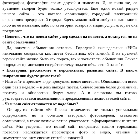
фотографии, фотографии своих друзей и знакомых. И, конечно же, со
временем галерея будет только расширяться. Еще один новый раздел
нашего сайта - это каталог организаций, городской электронный
справочник предприятий города. Здесь можно найти любую организацию
либо по её названию, либо по категории товаров и видам услуг, которые она
предлагает.
- Понятно, что на новом сайте упор сделан на новости, а останутся ли на
сайте объявления?
- Да, конечно, объявления остались. Городской еженедельник «РИО»
изначально создавался как газета бесплатных объявлений. И на прежней
версии сайта можно было как подать, так и посмотреть объявления. Сейчас
подрядная организация создаёт систему подачи объявлений на сайте.
- Екатерина, расскажите о перспективах развития сайта. В каком
направлении будете двигаться?
- Наш сайт в прежнем виде просуществовал шесть лет. Обновлялся он всего
один раз в неделю – в день выхода газеты. Сейчас жизнь более динамична,
поэтому и обновления будут чаще. А в основном мы готовы
руководствоваться пожеланиями и предложениями пользователей сайта.
- Чем ваш сайт отличается от подобных?
- От других сайтов «РиоПресс» отличается не только уникальным
содержанием, но и большой авторской фотогалереей, каталогом
организаций, а также возможностью участвовать в формировании контента
сайта. Мы уверены, что новый сайт понравится нашим горожанам,
позволит наслаждаться просмотром фото и видео, чтением и
комментированием свежих статей и новостей.