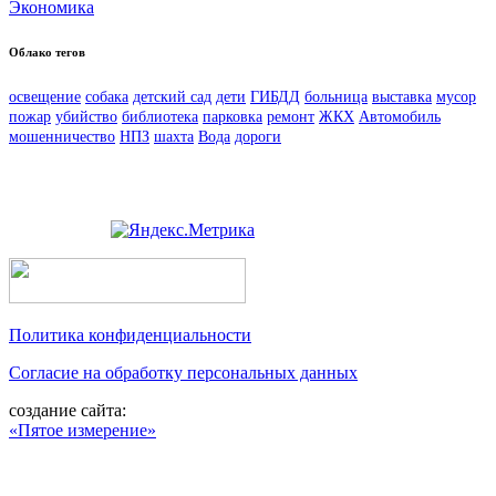
Экономика
Облако тегов
освещение
собака
детский сад
дети
ГИБДД
больница
выставка
мусор
пожар
убийство
библиотека
парковка
ремонт
ЖКХ
Автомобиль
мошенничество
НПЗ
шахта
Вода
дороги
Политика конфиденциальности
Согласие на обработку персональных данных
создание сайта:
«Пятое измерение»