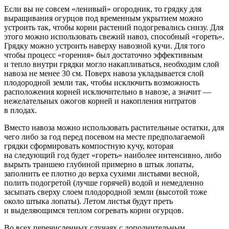
Если вы не совсем «ленивый» огородник, то грядку для
выращивания огурцов под временным укрытием можно
устроить так, чтобы корни растений подогревались снизу. Для
этого можно использовать свежий навоз, способный «гореть».
Грядку можно устроить наверху навозной кучи. Для того
чтобы процесс «горения» был достаточно эффективным
и тепло внутри грядки могло накапливаться, необходим слой
навоза не менее 30 см. Поверх навоза укладывается слой
плодородной земли так, чтобы исключить возможность
расположения корней исключительно в навозе, а значит —
нежелательных ожогов корней и накопления нитратов
в плодах.
Вместо навоза можно использовать растительные остатки, для
чего либо за год перед посевом на месте предполагаемой
грядки сформировать компостную кучу, которая
на следующий год будет «гореть» наиболее интенсивно, либо
вырыть траншею глубиной примерно в штык лопаты,
заполнить ее плотно до верха сухими листьями весной,
полить подогретой (лучше горячей) водой и немедленно
засыпать сверху слоем плодородной земли (высотой тоже
около штыка лопаты). Летом листья будут преть
и выделяющимся теплом согревать корни огурцов.
Во всех перечисленных случаях с дополнительным