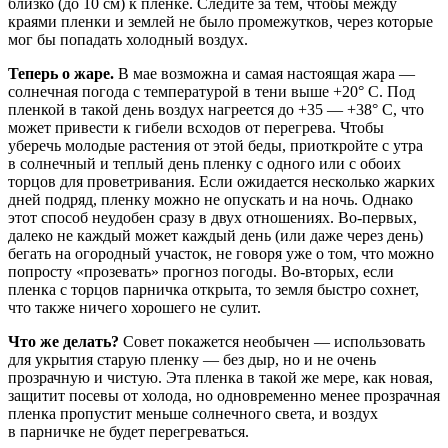
близко (до 10 см) к пленке. Следите за тем, чтобы между
краями пленки и землей не было промежутков, через которые
мог бы попадать холодный воздух.
Теперь о жаре.
В мае возможна и самая настоящая жара —
солнечная погода с температурой в тени выше +20° С. Под
пленкой в такой день воздух нагреется до +35 — +38° С, что
может привести к гибели всходов от перегрева. Чтобы
уберечь молодые растения от этой беды, приоткройте с утра
в солнечный и теплый день пленку с одного или с обоих
торцов для проветривания. Если ожидается несколько жарких
дней подряд, пленку можно не опускать и на ночь. Однако
этот способ неудобен сразу в двух отношениях. Во-первых,
далеко не каждый может каждый день (или даже через день)
бегать на огородный участок, не говоря уже о том, что можно
попросту «прозевать» прогноз погоды. Во-вторых, если
пленка с торцов парничка открыта, то земля быстро сохнет,
что также ничего хорошего не сулит.
Что же делать?
Совет покажется необычен — использовать
для укрытия старую пленку — без дыр, но и не очень
прозрачную и чистую. Эта пленка в такой же мере, как новая,
защитит посевы от холода, но одновременно менее прозрачная
пленка пропустит меньше солнечного света, и воздух
в парничке не будет перегреваться.