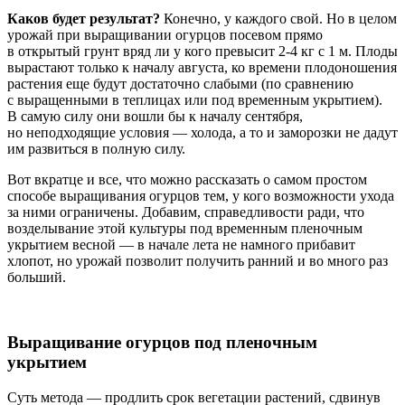
Каков будет результат?
Конечно, у каждого свой. Но в целом
урожай при выращивании огурцов посевом прямо
в открытый грунт вряд ли у кого превысит 2-4 кг с 1 м. Плоды
вырастают только к началу августа, ко времени плодоношения
растения еще будут достаточно слабыми (по сравнению
с выращенными в теплицах или под временным укрытием).
В самую силу они вошли бы к началу сентября,
но неподходящие условия — холода, а то и заморозки не дадут
им развиться в полную силу.
Вот вкратце и все, что можно рассказать о самом простом
способе выращивания огурцов тем, у кого возможности ухода
за ними ограничены. Добавим, справедливости ради, что
возделывание этой культуры под временным пленочным
укрытием весной — в начале лета не намного прибавит
хлопот, но урожай позволит получить ранний и во много раз
больший.
Выращивание огурцов под пленочным
укрытием
Суть метода — продлить срок вегетации растений, сдвинув