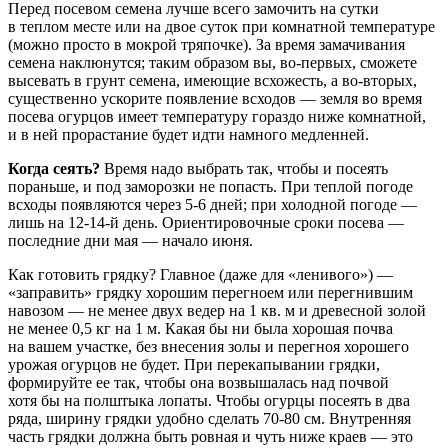
Перед посевом семена лучше всего замочить на сутки
в теплом месте или на двое суток при комнатной температуре
(можно просто в мокрой тряпочке). За время замачивания
семена наклюнутся; таким образом вы, во-первых, сможете
высевать в грунт семена, имеющие всхожесть, а во-вторых,
существенно ускорите появление всходов — земля во время
посева огурцов имеет температуру гораздо ниже комнатной,
и в ней прорастание будет идти намного медленней.
Когда сеять?
Время надо выбрать так, чтобы и посеять
пораньше, и под заморозки не попасть. При теплой погоде
всходы появляются через 5-6 дней; при холодной погоде —
лишь на 12-14-й день. Ориентировочные сроки посева —
последние дни мая — начало июня.
Как готовить грядку? Главное (даже для «ленивого») —
«заправить» грядку хорошим перегноем или перегнившим
навозом — не менее двух ведер на 1 кв. м и древесной золой
не менее 0,5 кг на 1 м. Какая бы ни была хорошая почва
на вашем участке, без внесения золы и перегноя хорошего
урожая огурцов не будет. При перекапывании грядки,
формируйте ее так, чтобы она возвышалась над почвой
хотя бы на полштыка лопаты. Чтобы огурцы посеять в два
ряда, ширину грядки удобно сделать 70-80 см. Внутренняя
часть грядки должна быть ровная и чуть ниже краев — это