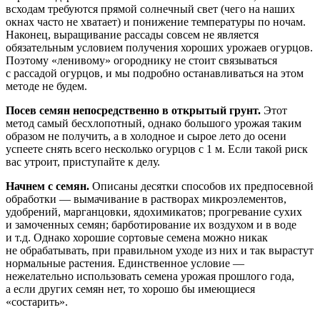
всходам требуются прямой солнечный свет (чего на наших
окнах часто не хватает) и понижение температуры по ночам.
Наконец, выращивание рассады совсем не является
обязательным условием получения хороших урожаев огурцов.
Поэтому «ленивому» огороднику не стоит связываться
с рассадой огурцов, и мы подробно останавливаться на этом
методе не будем.
Посев семян непосредственно в открытый грунт.
Этот
метод самый бесхлопотный, однако большого урожая таким
образом не получить, а в холодное и сырое лето до осени
успеете снять всего несколько огурцов с 1 м. Если такой риск
вас утроит, приступайте к делу.
Начнем с семян.
Описаны десятки способов их предпосевной
обработки — вымачивание в растворах микроэлементов,
удобрений, марганцовки, ядохимикатов; прогревание сухих
и замоченных семян; барботирование их воздухом и в воде
и т.д. Однако хорошие сортовые семена можно никак
не обрабатывать, при правильном уходе из них и так вырастут
нормальные растения. Единственное условие —
нежелательно использовать семена урожая прошлого года,
а если других семян нет, то хорошо бы имеющиеся
«состарить».