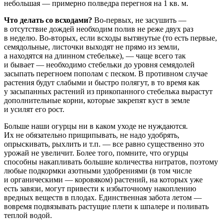
небольшая — примерно полведра перегноя на 1 кв. м.
Что делать со всходами?
Во-первых, не засушить —
в отсутствие дождей необходим полив не реже двух раз
в неделю. Во-вторых, если всходы вытянутые (то есть первые,
семядольные, листочки выходят не прямо из земли,
а находятся на длинном стебельке), — чаще всего так
и бывает — необходимо стебельки до уровня семядолей
засыпать перегноем пополам с песком. В противном случае
растения будут слабыми и быстро полягут, в то время как
у засыпанных растений из прикопанного стебелька вырастут
дополнительные корни, которые закрепят куст в земле
и усилят его рост.
Больше наши огурцы ни в каком уходе не нуждаются.
Их не обязательно прищипывать, не надо удобрять,
опрыскивать, рыхлить и т.п. — все равно существенно это
урожай не увеличит. Более того, помните, что огурцы
способны накапливать большие количества нитратов, поэтому
любые подкормки азотными удобрениями (в том числе
и органическими — коровяком) растений, на которых уже
есть завязи, могут привести к избыточному накоплению
вредных веществ в плодах. Единственная забота летом —
вовремя подвязывать растущие плети к шпалере и поливать
теплой водой.