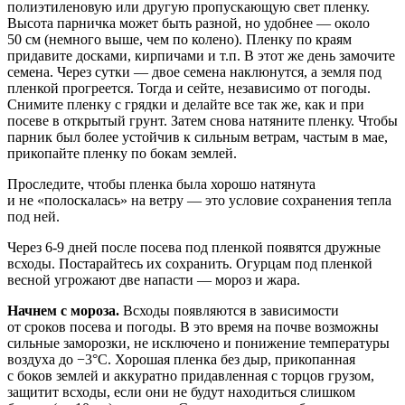
полиэтиленовую или другую пропускающую свет пленку.
Высота парничка может быть разной, но удобнее — около
50 см (немного выше, чем по колено). Пленку по краям
придавите досками, кирпичами и т.п. В этот же день замочите
семена. Через сутки — двое семена наклюнутся, а земля под
пленкой прогреется. Тогда и сейте, независимо от погоды.
Снимите пленку с грядки и делайте все так же, как и при
посеве в открытый грунт. Затем снова натяните пленку. Чтобы
парник был более устойчив к сильным ветрам, частым в мае,
прикопайте пленку по бокам землей.
Проследите, чтобы пленка была хорошо натянута
и не «полоскалась» на ветру — это условие сохранения тепла
под ней.
Через 6-9 дней после посева под пленкой появятся дружные
всходы. Постарайтесь их сохранить. Огурцам под пленкой
весной угрожают две напасти — мороз и жара.
Начнем с мороза.
Всходы появляются в зависимости
от сроков посева и погоды. В это время на почве возможны
сильные заморозки, не исключено и понижение температуры
воздуха до −3°С. Хорошая пленка без дыр, прикопанная
с боков землей и аккуратно придавленная с торцов грузом,
защитит всходы, если они не будут находиться слишком