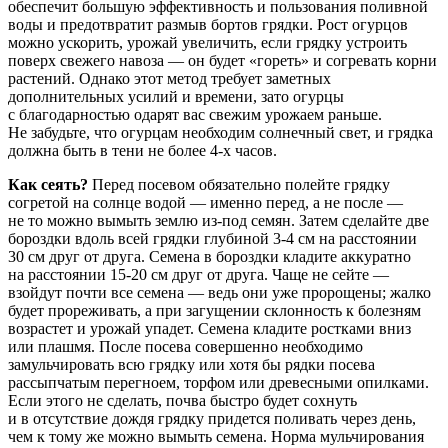
обеспечит большую эффективность и пользования поливной
воды и предотвратит размыв бортов грядки. Рост огурцов
можно ускорить, урожай увеличить, если грядку устроить
поверх свежего навоза — он будет «гореть» и согревать корни
растений. Однако этот метод требует заметных
дополнительных усилий и времени, зато огурцы
с благодарностью одарят вас свежим урожаем раньше.
Не забудьте, что огурцам необходим солнечный свет, и грядка
должна быть в тени не более 4-х часов.
Как сеять?
Перед посевом обязательно полейте грядку
согретой на солнце водой — именно перед, а не после —
не то можно вымыть землю из-под семян. Затем сделайте две
бороздки вдоль всей грядки глубиной 3-4 см на расстоянии
30 см друг от друга. Семена в бороздки кладите аккуратно
на расстоянии 15-20 см друг от друга. Чаще не сейте —
взойдут почти все семена — ведь они уже пророщены; жалко
будет прореживать, а при загущении склонность к болезням
возрастет и урожай упадет. Семена кладите ростками вниз
или плашмя. После посева совершенно необходимо
замульчировать всю грядку или хотя бы рядки посева
рассыпчатым перегноем, торфом или древесными опилками.
Если этого не сделать, почва быстро будет сохнуть
и в отсутствие дождя грядку придется поливать через день,
чем к тому же можно вымыть семена. Норма мульчирования