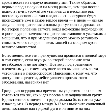
сроки посева на первую половину мая. Таким образом,
первые плоды получим на месяц раньше, чем при посеве
прямо в грунт, урожай же увеличится в несколько раз,
поскольку основной этап плодоношения огурцов будет
происходить уже в самое теплое время — в июле — начале
августа, когда растения и плоды растут «как на дрожжах».
Ко второй половине августа, когда возможны похолодания
и рост огурцов замедляется, растения становятся уже такими
мощными, что и при медленном росте можно регулярно
снимать много плодов — ведь завязей на мощном кусте
великое множество!
Естественно, все эти преимущества проявятся в полной мере
в том случае, если огурцы во второй половине лета
не заболеют и не погибнут. Поэтому под временным
пленочным укрытием разумнее всего выращивать сорта,
устойчивые к пероноспорозу. Напомним к тому же, что
доступного средства, действующего против этого
заболевания, наверняка нет.
Грядка для огурцов под временным укрытием в основном
готовится так же, как и для посева в незащищенный грунт.
Единственное отличие — грядка должна быть готова уже
к началу мая. В период между 3-12 мая выберите солнечный
день, поставьте над грядкой дуги и натяните на них