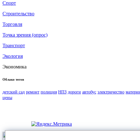
Спорт
Строительство
Торговля
Точка зрения (опрос)
Транспорт
Экология
Экономика
Облако тегов
детский сад
ремонт
полиция
НПЗ
дороги
автобус
электричество
матери
цены