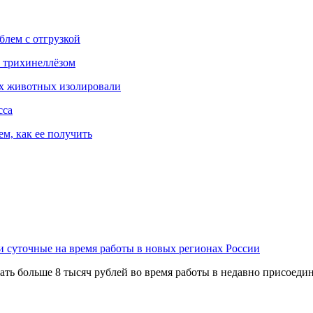
блем с отгрузкой
 трихинеллёзом
их животных изолировали
сса
м, как ее получить
и суточные на время работы в новых регионах России
ь больше 8 тысяч рублей во время работы в недавно присоедин