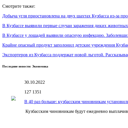
Смотрите также:
Добыча угля приостановлена на двух шахтах Кузбасса из-за про
В Кузбассе выявили первые случаи заражения диких животных
В Кузбассе у лошадей выявили опасную инфекцию. Заболевш
Крайне опасный продукт заполонил детские учреждения Кузба
Экспортеров из Кузбасса поддержат новой льготой. Рассказывае
Последние новости: Экономика
30.10.2022
127
1351
В 40 раз больше: кузбасским чиновникам установил
Кузбасским чиновникам будут ежедневно выплачиват