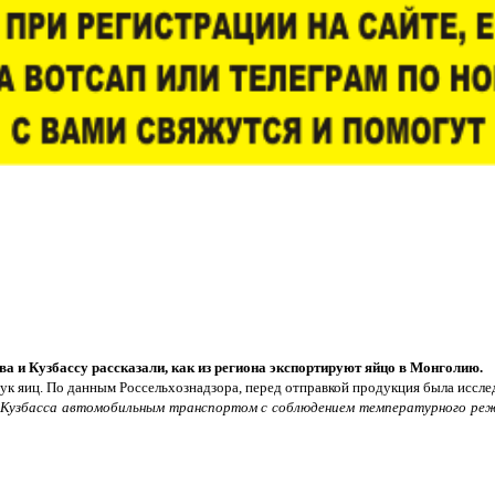
а и Кузбассу рассказали, как из региона экспортируют яйцо в Монголию.
тук яиц. По данным Россельхознадзора, перед отправкой продукция была иссле
и-Кузбасса автомобильным транспортом с соблюдением температурного ре