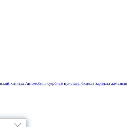
нский капитал
Автомобиль
судебные приставы
бюджет
зарплата
железная